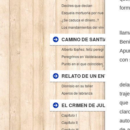
Decires que decian
form
Esquela mortuoria por nuestro salario....
¿Se caduca el dinero..?
De l
Los mandamientos del vino
llam
CAMINO DE SANTIAGO: VIA D
Beni
Alberto Ibañez, feliz peregrino de paso por
Apun
Peregrinos en Valdelacasa por la via de la 
con 
Punto en el que coinciden la Cañada Real 
RELATO DE UN ENTRAÑABLE NON
Ant
dela
Dionisio en su taller
Aperos de labranza
traj
que 
EL CRIMEN DE JULIAN "EL G
clar
Capítulo I
auto
Capítulo II
de r
Capítulo III