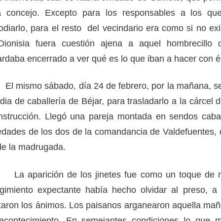
a concejo. Excepto para los responsables a los que
odiarlo, para el resto del vecindario era como si no ex
ionisia fuera cuestión ajena a aquel hombrecillo d
futuro
rdaba encerrado a ver qué es lo que iban a hacer con él
ismo sábado, día 24 de febrero, por la mañana, se 
dia de caballería de Béjar, para trasladarlo a la cárcel d
nstrucción. Llegó una pareja montada en sendos cabal
dades de los dos de la comandancia de Valdefuentes, 
e la madrugada.
aparición de los jinetes fue como un toque de reb
gimiento expectante había hecho olvidar al preso, a
taron los ánimos. Los paisanos arganearon aquella ma
 acontecimiento. En semejantes condiciones lo que 