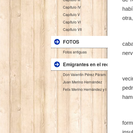
Capítulo IV
habí
Capítulo V
otra
Capítulo VI
Capítulo VII
Cuan
FOTOS
cab
Fotos antiguas
nerv
Emigrantes en el recuerdo
Apa
Don Valentín Pérez Páramas y Victoria Ro
veci
Juan Merino Hernández
pedr
Felix Merino Hernández y familia
hamb
La 
form
insu