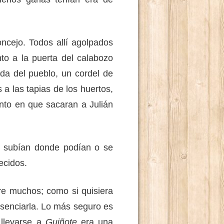
ejo. Todos allí agolpados
to a la puerta del calabozo
ida del pueblo, un cordel de
 a las tapias de los huertos,
to en que sacaran a Julián
subían donde podían o se
ecidos.
 muchos; como si quisiera
esenciarla. Lo más seguro es
 llevarse a
Guiñote
era una