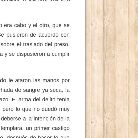
era cabo y el otro, que se
 Se pusieron de acuerdo con
obre el traslado del preso.
a y se dispusieron a cumplir
xplotación del minifundio.
o le ataron las manos por
nchada de sangre ya seca, la
azo. El arma del delito tenía
ón, pero lo que no quedó muy
 deberse a la intención de la
ntemplara, un primer castigo
o, después de hacer lo que