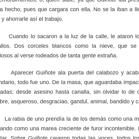
a hecho, pues que cargara con ella. No se la iban a l
, y ahorrarle así el trabajo.
do lo sacaron a la luz de la calle, le ataron los
allos. Dos corceles blancos como la nieve, que se
iosos al verse rodeados de tanta gente extraña.
recer Guiñote ala puerta del calabozo y acabars
dríguez Hernández
ndario, todo fue uno. De la masa, que aguardaba impaci
adas; desde asesino hasta canalla, sin olvidar lo de 
re, asqueroso, desgraciao, gandul, animal, bandido y c
rabia de uno prendía la de los demás como una me
ando como una marea creciente de furor incontenible.
ltar. Sobre
Guiñote
cayeron todas las voces, todos lo