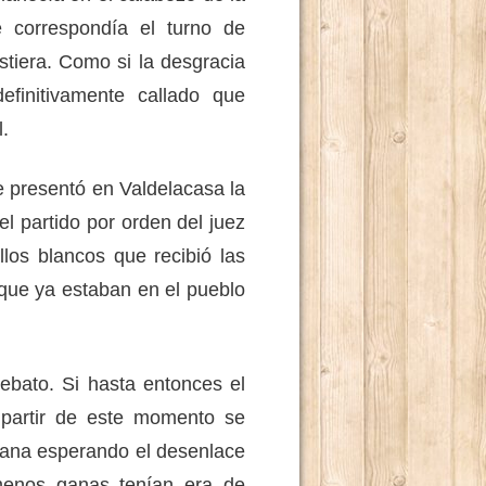
 correspondía el turno de
istiera. Como si la desgracia
efinitivamente callado que
.
presentó en Valdelacasa la
el partido por orden del juez
los blancos que recibió las
que ya estaban en el pueblo
ato. Si hasta entonces el
 partir de este momento se
ñana esperando el desenlace
menos ganas tenían era de