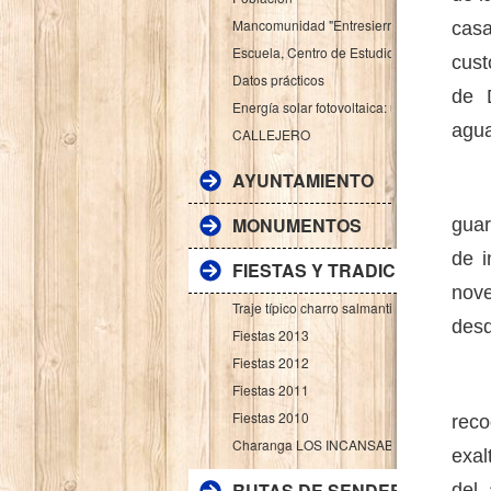
Mancomunidad "Entresierras"
cas
Escuela, Centro de Estudios Primarios
cust
Datos prácticos
de D
Energía solar fotovoltaica: una apuesta de 
agua
CALLEJERO
AYUNTAMIENTO
El m
MONUMENTOS
guar
de i
FIESTAS Y TRADICIONES
nove
Traje típico charro salmantino
desd
Fiestas 2013
Fiestas 2012
La 
Fiestas 2011
Fiestas 2010
reco
Charanga LOS INCANSABLES
exal
RUTAS DE SENDERISMO
del