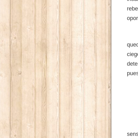
reb
opor
Muc
qued
cieg
dete
pues
- A
- P
Los 
sens