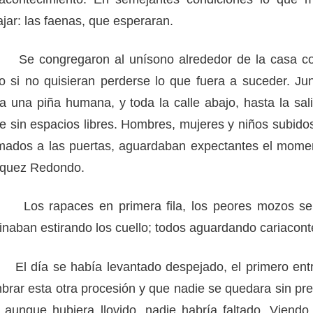
ajar: las faenas, que esperaran.
ELACASA (Ruta circular)
neal)
congregaron al unísono alrededor de la casa conc
neal)
O DE SANTIAGO
 si no quisieran perderse lo que fuera a suceder. Jun
a una piña humana, y toda la calle abajo, hasta la sal
e sin espacios libres. Hombres, mujeres y niños subidos
ados a las puertas, aguardaban expectantes el momen
zquez Redondo.
 rapaces en primera fila, los peores mozos se 
naban estirando los cuello; todos aguardando cariacont
ES
día se había levantado despejado, el primero entre
brar esta otra procesión y que nadie se quedara sin pr
 aunque hubiera llovido, nadie habría faltado. Viendo