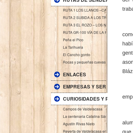
trab
RUTA 1 LOS LLANOS –CAÑADA REAL-VALD
RUTA 2 SUBIDA A LOS TRIGALES (Ruta Li
Se 
RUTA 3 EL ROZO – LOS NUEVOS (Ruta Li
RUTA GR-100 VÍA DE LA PLATA – CAMIN
como
Peña el Pico
habí
La Tarihuela
gent
El Cancho gordo
asom
Rocas y pequeñas cuevas
Blá
ENLACES
EMPRESAS Y SERVICIOS
Los
empi
CURIOSIDADES Y PERSONAJ
Campos de Valdelacasa
El 
La centenaria Catalina Sánchez Nieto
alum
Agustín Rivas Nieto
Reyerta de Valdelacasa en Fuente el Valle
que,