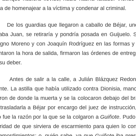
a de homenajear a la víctima y condenar al criminal.
os guardias que llegaron a caballo de Béjar, uno 
aba Juan, se retiraría y pondría posada en Guijuelo.
E LA PLATA
gno Moreno y con Joaquín Rodríguez en las formas y s
 Valdelacasa
taron la hora de salida, firmaron las órdenes de entreg
plata
su deber.
Vía de la Plata y el Camino de Santiago Mozarabe
AGENARIO: Agricultura del municipio de Valdelacasa. E
es de salir a la calle, a Julián Blázquez Redond
nte. La astilla que había utilizado contra Dionisia, ma
eron de donde la muerta y se la colocaron debajo del br
trasladarla a Béjar por encargo del juez de instrucci
UIÑOTE"
o fue la razón por la que se la colgaron a
Guiñote
. Pudo
ridad de que sirviera de escarmiento para quien lo co
emordimientos; o, quién sabe, ya que
Guiñote
iba pres