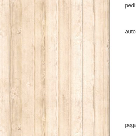
pedi
El a
auto
- Lo
Nad
El j
- V
En 
pega