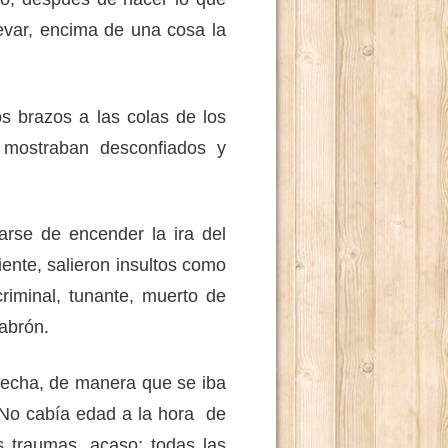
levar, encima de una cosa la
 brazos a las colas de los
 mostraban desconfiados y
e de encender la ira del
ente, salieron insultos como
criminal, tunante, muerto de
abrón.
cha, de manera que se iba
 No cabía edad a la hora de
s traumas, acaso; todas las