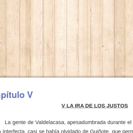
pítulo V
V
LA IRA
DE
LOS JUSTOS
gente de Valdelacasa, apesadumbrada durante el ti
a interfecta, casi se había olvidado de Guiñote, que pe