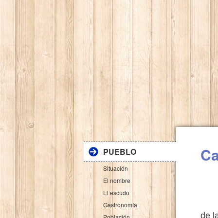
Ca
PUEBLO
Situación
El nombre
El escudo
La 
Gastronomía
de l
Población