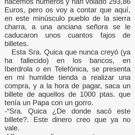
hacemos números y han volado 293,86
Euros, pero os voy a contar que aquí,
en este minúsculo pueblo de la sierra
charra, a una anciana señora se le
z Nieto
caducaron unos cuantos fajos de
billetes.
Esta Sra. Quica que nunca creyó (ya
te el Valle
ha fallecido) en los bancos, en
Iberdrola o en Telefónica, se presenta
en mi humilde tienda a realizar una
alario....
compra, y a la hora de pagar, saca un
billete de aquellos de 1000 ptas. que
tenía un Papa con un gorro.
-“Sra. Quica ¿De donde sacó este
LA PLATA
billete?. Este dinero creo que ya no
vale.
NARIO: Agricultura del municipio de Valdelacasa. Expl