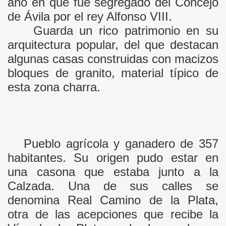
año en que fue segregado del Concejo
LA PLATA
de Ávila por el rey Alfonso VIII.
Guarda un rico patrimonio en su
NARIO: Agricultura del municipio de Valdelacasa. Expl
arquitectura popular, del que destacan
ÑOTE"
algunas casas construidas con macizos
bloques de granito, material típico de
esta zona charra.
Pueblo agrícola y ganadero de 357
habitantes. Su origen pudo estar en
una casona que estaba junto a la
Calzada. Una de sus calles se
denomina Real Camino de la Plata,
otra de las acepciones que recibe la